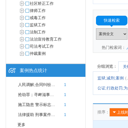
社区矫正工作
律师工作
戒毒工作
快速检索
监狱工作
法制工作
法治宣传教育工作
司法考试工作
热门检索词：
仲裁案例
分组浏览：
关
案例热点统计
监狱;减刑;案例
(249)
人民调解;合同纠纷;苏州工业园区;派驻法院人民调解工作室;贷款
1
公
抢劫罪；寻衅滋事罪；竞合
1
施工隐患 警示标志 人身损害 法律援助
1
排序：
上线
法律援助 刑事案件 开设赌场罪 七星彩 微信群 赌博网站 网络赌场
1
更多